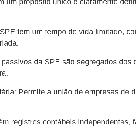
m um propósito único e claramente defi
SPE tem um tempo de vida limitado, co
riada.
e passivos da SPE são segregados dos 
ra.
ária: Permite a união de empresas de d
m registros contábeis independentes, fa